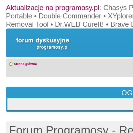
Aktualizacje na programosy.pl
:
Chasys P
Portable
•
Double Commander
•
XYplore
Removal Tool
•
Dr.WEB CureIt!
•
Brave 
Strona główna
OG
Forum Programosy - Rej