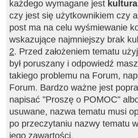
każdego wymagane jest
kultur
czy jest się użytkownikiem czy a
post ma na celu wyśmiewanie ko
wskazujące najmniejszy brak kult
2
. Przed założeniem tematu użyj 
był poruszany i odpowiedź masz 
takiego problemu na Forum, nap
Forum. Bardzo ważne jest popra
napisać "Proszę o POMOC" albo
usuwane, nazwa tematu musi opi
po przeczytaniu nazwy tematu w
jego zawartości.