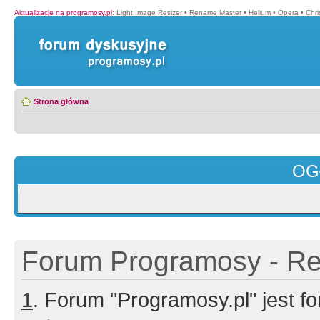
Aktualizacje na programosy.pl
:
Light Image Resizer
•
Rename Master
•
Helium
•
Opera
•
Chr
Strona główna
OG
Forum Programosy - Rej
1
. Forum "Programosy.pl" jest 