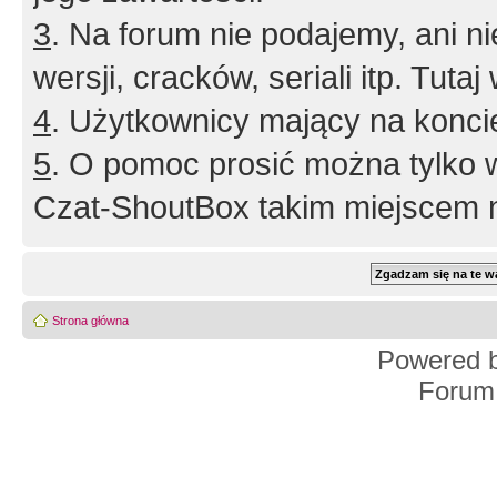
3
. Na forum nie podajemy, ani nie 
wersji, cracków, seriali itp. Tuta
4
. Użytkownicy mający na konci
5
. O pomoc prosić można tylko 
Czat-ShoutBox takim miejscem ni
Strona główna
Powered 
Forum