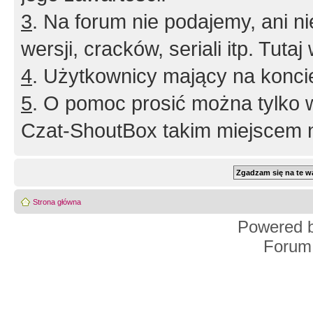
3
. Na forum nie podajemy, ani nie 
wersji, cracków, seriali itp. Tuta
4
. Użytkownicy mający na konci
5
. O pomoc prosić można tylko 
Czat-ShoutBox takim miejscem ni
Strona główna
Powered 
Forum