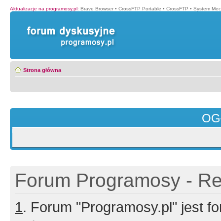
Aktualizacje na programosy.pl
:
Brave Browser
•
CrossFTP Portable
•
CrossFTP
•
System Mec
Strona główna
OG
Forum Programosy - Rej
1
. Forum "Programosy.pl" jest 