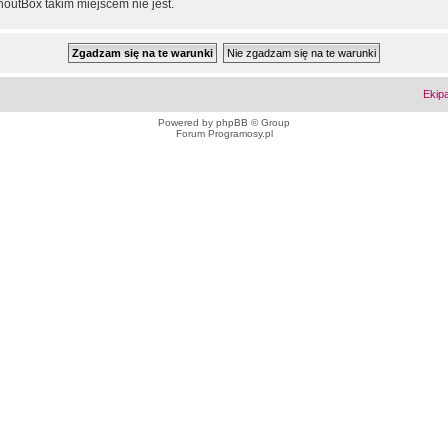
outBox takim miejscem nie jest.
Ekip
Powered by
phpBB
© Group
Forum Programosy.pl