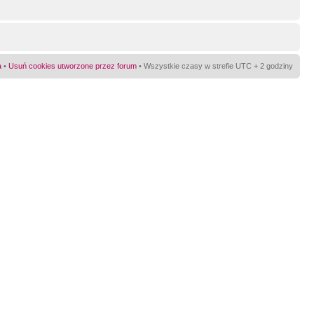
a
•
Usuń cookies utworzone przez forum
• Wszystkie czasy w strefie UTC + 2 godziny