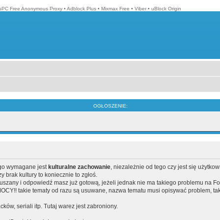
isPC Free Anonymous Proxy
•
Adblock Plus
•
Mixmax Free
•
Viber
•
uBlock Origin
OGŁOSZENIE:
ego wymagane jest
kulturalne zachowanie
, niezależnie od tego czy jest się użytko
brak kultury to koniecznie to zgłoś.
poruszany i odpowiedź masz już gotową, jeżeli jednak nie ma takiego problemu na F
Y!! takie tematy od razu są usuwane, nazwa tematu musi opisywać problem, tak
acków, seriali itp. Tutaj warez jest zabroniony.