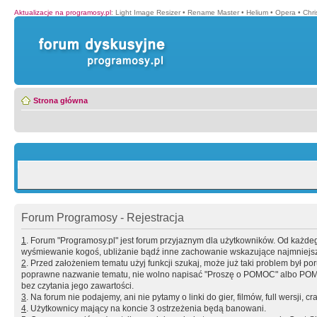
Aktualizacje na programosy.pl
:
Light Image Resizer
•
Rename Master
•
Helium
•
Opera
•
Chr
Strona główna
Forum Programosy - Rejestracja
1
. Forum "Programosy.pl" jest forum przyjaznym dla użytkowników. Od każd
wyśmiewanie kogoś, ubliżanie bądź inne zachowanie wskazujące najmniejszy 
2
. Przed założeniem tematu użyj funkcji szukaj, może już taki problem był 
poprawne nazwanie tematu, nie wolno napisać "Proszę o POMOC" albo POMOC
bez czytania jego zawartości.
3
. Na forum nie podajemy, ani nie pytamy o linki do gier, filmów, full wersji, cr
4
. Użytkownicy mający na koncie 3 ostrzeżenia będą banowani.