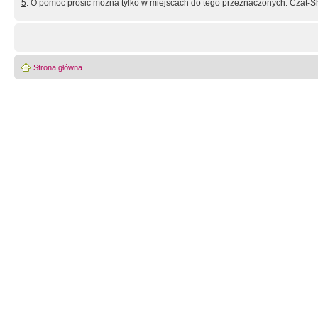
5
. O pomoc prosić można tylko w miejscach do tego przeznaczonych. Czat-Sh
Strona główna