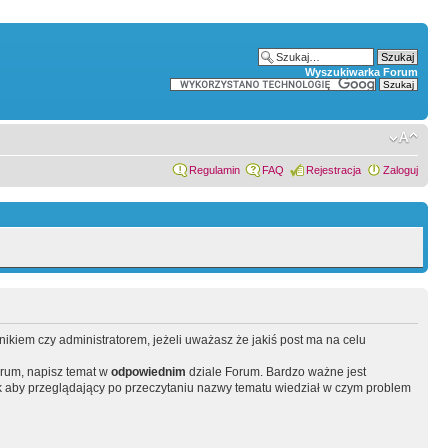
Wyszukiwarka Forum
Regulamin
FAQ
Rejestracja
Zaloguj
wnikiem czy administratorem, jeżeli uważasz że jakiś post ma na celu
orum, napisz temat w
odpowiednim
dziale Forum. Bardzo ważne jest
 aby przeglądający po przeczytaniu nazwy tematu wiedział w czym problem