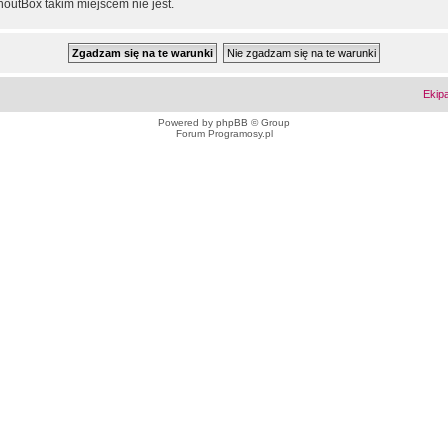
outBox takim miejscem nie jest.
Ekip
Powered by
phpBB
© Group
Forum Programosy.pl