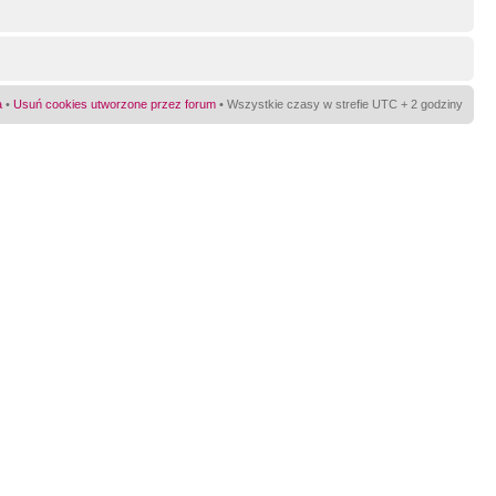
a
•
Usuń cookies utworzone przez forum
• Wszystkie czasy w strefie UTC + 2 godziny