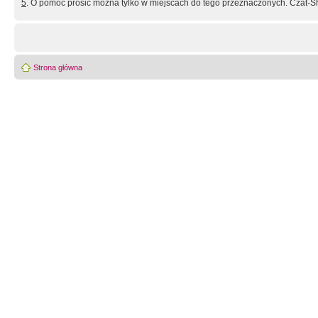
5
. O pomoc prosić można tylko w miejscach do tego przeznaczonych. Czat-Sh
Strona główna