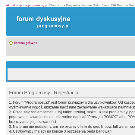
Aktualizacje na programosy.pl
:
Chromium
•
Kaspersky Rescue Disk
•
Vim
•
USB Raptor
•
Web
Strona główna
Forum Programosy - Rejestracja
1
. Forum "Programosy.pl" jest forum przyjaznym dla użytkowników. Od każd
wyśmiewanie kogoś, ubliżanie bądź inne zachowanie wskazujące najmniejszy 
2
. Przed założeniem tematu użyj funkcji szukaj, może już taki problem był 
poprawne nazwanie tematu, nie wolno napisać "Proszę o POMOC" albo POMOC
bez czytania jego zawartości.
3
. Na forum nie podajemy, ani nie pytamy o linki do gier, filmów, full wersji, cr
4
. Użytkownicy mający na koncie 3 ostrzeżenia będą banowani.