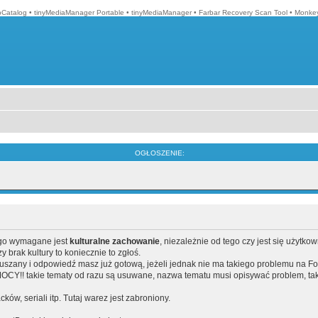
Catalog
•
tinyMediaManager Portable
•
tinyMediaManager
•
Farbar Recovery Scan Tool
•
Monkey
OGŁOSZENIE:
ego wymagane jest
kulturalne zachowanie
, niezależnie od tego czy jest się użytko
brak kultury to koniecznie to zgłoś.
poruszany i odpowiedź masz już gotową, jeżeli jednak nie ma takiego problemu na F
Y!! takie tematy od razu są usuwane, nazwa tematu musi opisywać problem, tak
acków, seriali itp. Tutaj warez jest zabroniony.