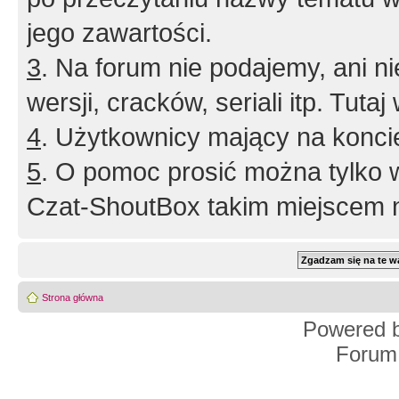
jego zawartości.
3
. Na forum nie podajemy, ani nie 
wersji, cracków, seriali itp. Tuta
4
. Użytkownicy mający na konci
5
. O pomoc prosić można tylko 
Czat-ShoutBox takim miejscem ni
Strona główna
Powered 
Forum