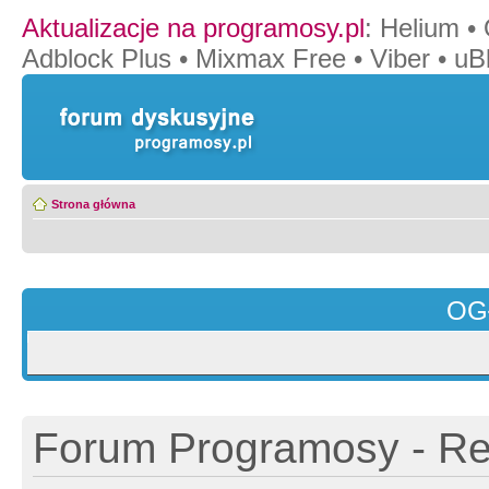
Aktualizacje na programosy.pl
:
Helium
•
Adblock Plus
•
Mixmax Free
•
Viber
•
uB
Strona główna
OG
Forum Programosy - Rej