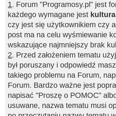
1
. Forum "Programosy.pl" jest 
każdego wymagane jest
kultur
czy jest się użytkownikiem czy a
post ma na celu wyśmiewanie ko
wskazujące najmniejszy brak kult
2
. Przed założeniem tematu użyj 
był poruszany i odpowiedź masz 
takiego problemu na Forum, nap
Forum. Bardzo ważne jest popra
napisać "Proszę o POMOC" albo
usuwane, nazwa tematu musi opi
po przeczytaniu nazwy tematu w