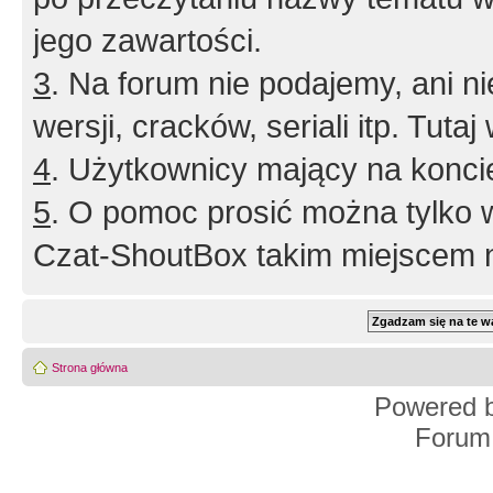
jego zawartości.
3
. Na forum nie podajemy, ani nie 
wersji, cracków, seriali itp. Tuta
4
. Użytkownicy mający na konci
5
. O pomoc prosić można tylko 
Czat-ShoutBox takim miejscem ni
Strona główna
Powered 
Forum