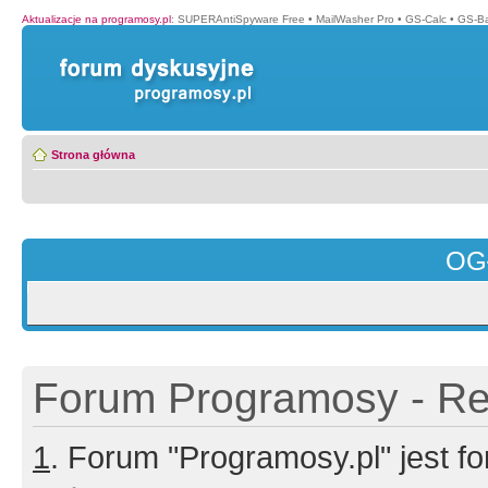
Aktualizacje na programosy.pl
:
SUPERAntiSpyware Free
•
MailWasher Pro
•
GS-Calc
•
GS-B
Strona główna
OG
Forum Programosy - Rej
1
. Forum "Programosy.pl" jest 