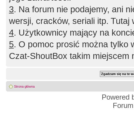
3
. Na forum nie podajemy, ani nie 
wersji, cracków, seriali itp. Tuta
4
. Użytkownicy mający na konci
5
. O pomoc prosić można tylko 
Czat-ShoutBox takim miejscem ni
Strona główna
Powered 
Forum