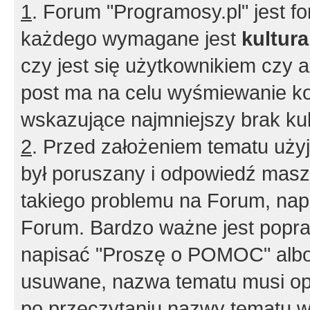
1
. Forum "Programosy.pl" jest 
każdego wymagane jest
kultur
czy jest się użytkownikiem czy a
post ma na celu wyśmiewanie ko
wskazujące najmniejszy brak kult
2
. Przed założeniem tematu użyj 
był poruszany i odpowiedź masz 
takiego problemu na Forum, nap
Forum. Bardzo ważne jest popra
napisać "Proszę o POMOC" albo
usuwane, nazwa tematu musi opi
po przeczytaniu nazwy tematu w