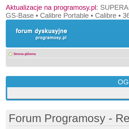
Aktualizacje na programosy.pl
:
SUPERAn
GS-Base
•
Calibre Portable
•
Calibre
•
36
Strona główna
OG
Forum Programosy - Rej