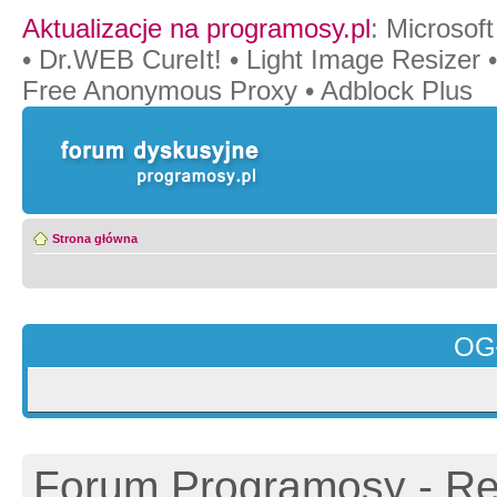
Aktualizacje na programosy.pl
:
Microsof
•
Dr.WEB CureIt!
•
Light Image Resizer
Free Anonymous Proxy
•
Adblock Plus
Strona główna
OG
Forum Programosy - Rej