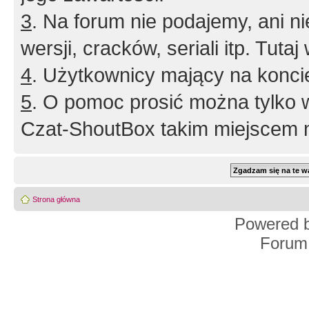
3
. Na forum nie podajemy, ani nie 
wersji, cracków, seriali itp. Tuta
4
. Użytkownicy mający na konci
5
. O pomoc prosić można tylko 
Czat-ShoutBox takim miejscem ni
Strona główna
Powered 
Forum