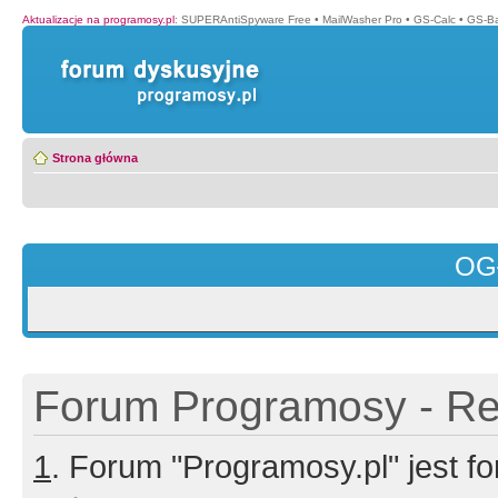
Aktualizacje na programosy.pl
:
SUPERAntiSpyware Free
•
MailWasher Pro
•
GS-Calc
•
GS-B
Strona główna
OG
Forum Programosy - Rej
1
. Forum "Programosy.pl" jest 