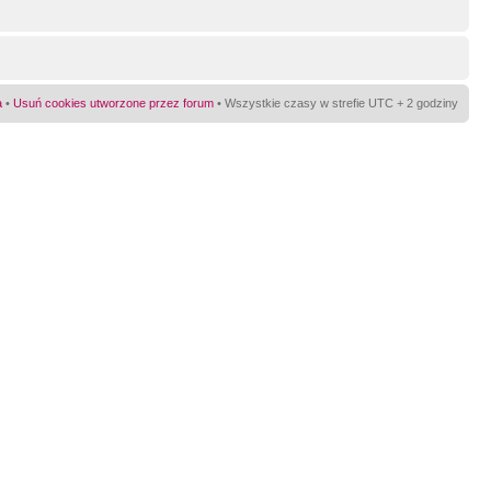
a
•
Usuń cookies utworzone przez forum
• Wszystkie czasy w strefie UTC + 2 godziny