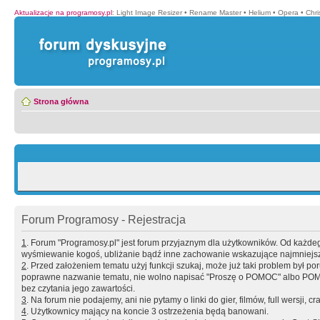
Aktualizacje na programosy.pl
:
Light Image Resizer
•
Rename Master
•
Helium
•
Opera
•
Chr
Strona główna
Forum Programosy - Rejestracja
1
. Forum "Programosy.pl" jest forum przyjaznym dla użytkowników. Od każd
wyśmiewanie kogoś, ubliżanie bądź inne zachowanie wskazujące najmniejszy 
2
. Przed założeniem tematu użyj funkcji szukaj, może już taki problem był 
poprawne nazwanie tematu, nie wolno napisać "Proszę o POMOC" albo POMOC
bez czytania jego zawartości.
3
. Na forum nie podajemy, ani nie pytamy o linki do gier, filmów, full wersji, cr
4
. Użytkownicy mający na koncie 3 ostrzeżenia będą banowani.