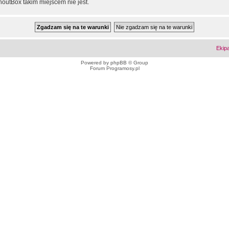
outBox takim miejscem nie jest.
Ekip
Powered by
phpBB
© Group
Forum Programosy.pl