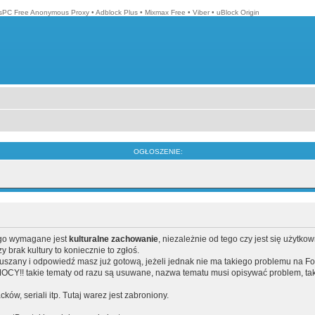
isPC Free Anonymous Proxy
•
Adblock Plus
•
Mixmax Free
•
Viber
•
uBlock Origin
OGŁOSZENIE:
ego wymagane jest
kulturalne zachowanie
, niezależnie od tego czy jest się użytko
brak kultury to koniecznie to zgłoś.
poruszany i odpowiedź masz już gotową, jeżeli jednak nie ma takiego problemu na F
Y!! takie tematy od razu są usuwane, nazwa tematu musi opisywać problem, tak
acków, seriali itp. Tutaj warez jest zabroniony.