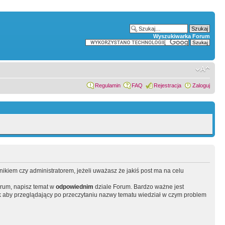
Wyszukiwarka Forum
Regulamin
FAQ
Rejestracja
Zaloguj
wnikiem czy administratorem, jeżeli uważasz że jakiś post ma na celu
orum, napisz temat w
odpowiednim
dziale Forum. Bardzo ważne jest
 aby przeglądający po przeczytaniu nazwy tematu wiedział w czym problem