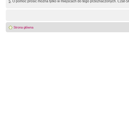
5
. O pomoc prosić można tylko w miejscach do tego przeznaczonych. Czat-Sh
Strona główna