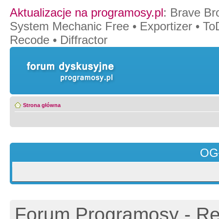
Aktualizacje na programosy.pl
:
Brave Br
System Mechanic Free
•
Exportizer
•
To
Recode
•
Diffractor
Strona główna
OG
Forum Programosy - Rej