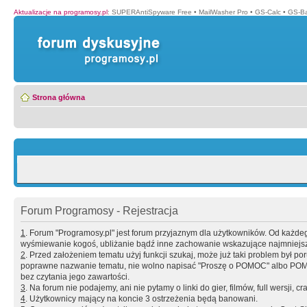
Aktualizacje na programosy.pl
:
SUPERAntiSpyware Free
•
MailWasher Pro
•
GS-Calc
•
GS-B
Strona główna
Forum Programosy - Rejestracja
1
. Forum "Programosy.pl" jest forum przyjaznym dla użytkowników. Od każd
wyśmiewanie kogoś, ubliżanie bądź inne zachowanie wskazujące najmniejszy 
2
. Przed założeniem tematu użyj funkcji szukaj, może już taki problem był 
poprawne nazwanie tematu, nie wolno napisać "Proszę o POMOC" albo POMOC
bez czytania jego zawartości.
3
. Na forum nie podajemy, ani nie pytamy o linki do gier, filmów, full wersji, cr
4
. Użytkownicy mający na koncie 3 ostrzeżenia będą banowani.