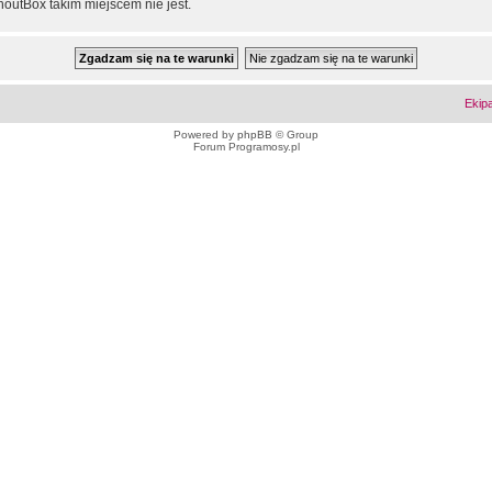
outBox takim miejscem nie jest.
Ekip
Powered by
phpBB
© Group
Forum Programosy.pl