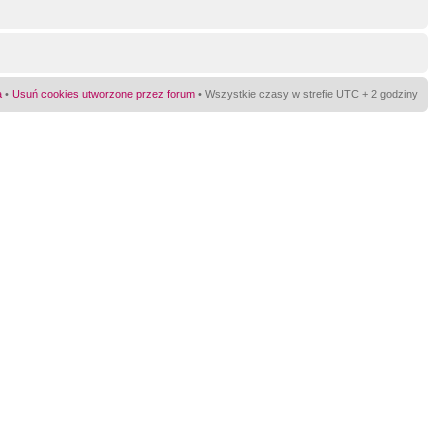
a
•
Usuń cookies utworzone przez forum
• Wszystkie czasy w strefie UTC + 2 godziny