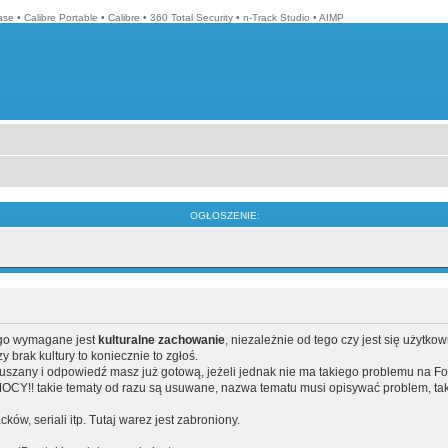
ase
•
Calibre Portable
•
Calibre
•
360 Total Security
•
n-Track Studio
•
AIMP
OGŁOSZENIE:
ego wymagane jest
kulturalne zachowanie
, niezależnie od tego czy jest się użytko
brak kultury to koniecznie to zgłoś.
poruszany i odpowiedź masz już gotową, jeżeli jednak nie ma takiego problemu na F
Y!! takie tematy od razu są usuwane, nazwa tematu musi opisywać problem, tak
acków, seriali itp. Tutaj warez jest zabroniony.