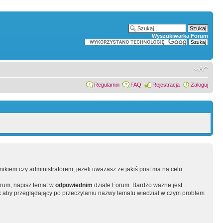
Wyszukiwarka Forum
Regulamin
FAQ
Rejestracja
Zaloguj
wnikiem czy administratorem, jeżeli uważasz że jakiś post ma na celu
orum, napisz temat w
odpowiednim
dziale Forum. Bardzo ważne jest
 aby przeglądający po przeczytaniu nazwy tematu wiedział w czym problem