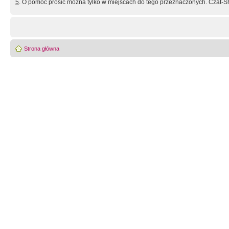
5
. O pomoc prosić można tylko w miejscach do tego przeznaczonych. Czat-Sh
Strona główna