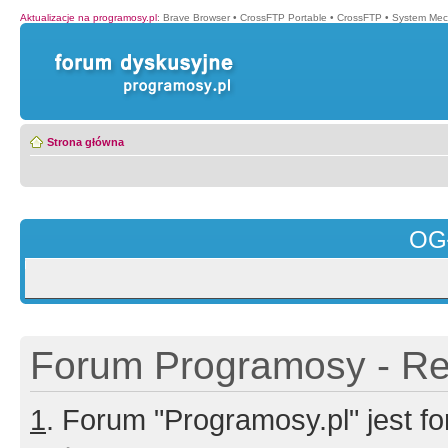
Aktualizacje na programosy.pl
:
Brave Browser
•
CrossFTP Portable
•
CrossFTP
•
System Mec
Strona główna
OG
Forum Programosy - Rej
1
. Forum "Programosy.pl" jest 