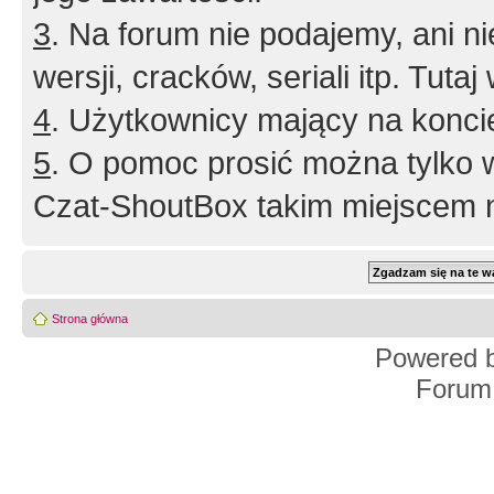
3
. Na forum nie podajemy, ani nie 
wersji, cracków, seriali itp. Tuta
4
. Użytkownicy mający na konci
5
. O pomoc prosić można tylko 
Czat-ShoutBox takim miejscem ni
Strona główna
Powered 
Forum