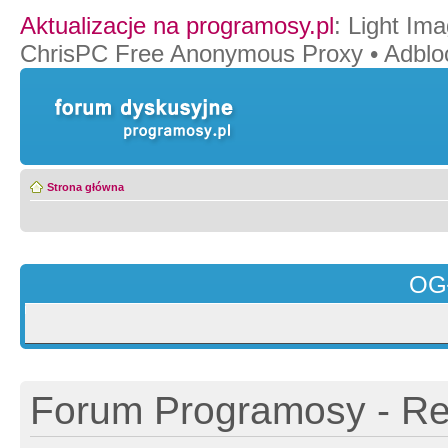
Aktualizacje na programosy.pl
:
Light Ima
ChrisPC Free Anonymous Proxy
•
Adblo
Strona główna
OG
Forum Programosy - Rej