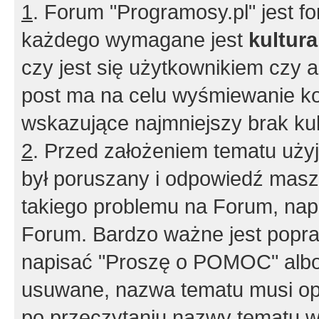
1
. Forum "Programosy.pl" jest 
każdego wymagane jest
kultur
czy jest się użytkownikiem czy a
post ma na celu wyśmiewanie ko
wskazujące najmniejszy brak kult
2
. Przed założeniem tematu użyj 
był poruszany i odpowiedź masz 
takiego problemu na Forum, nap
Forum. Bardzo ważne jest popra
napisać "Proszę o POMOC" albo
usuwane, nazwa tematu musi opi
po przeczytaniu nazwy tematu w