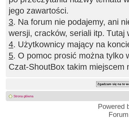
jego zawartości.
3
. Na forum nie podajemy, ani nie 
wersji, cracków, seriali itp. Tuta
4
. Użytkownicy mający na konci
5
. O pomoc prosić można tylko 
Czat-ShoutBox takim miejscem ni
Strona główna
Powered 
Forum