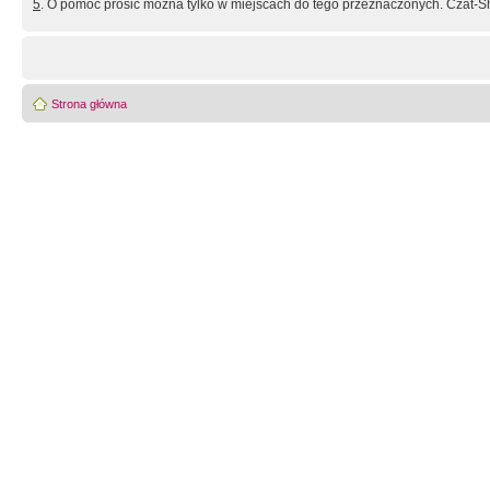
5
. O pomoc prosić można tylko w miejscach do tego przeznaczonych. Czat-Sh
Strona główna