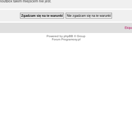
outBox takim miejscem nie jest.
Ekip
Powered by
phpBB
© Group
Forum Programosy.pl