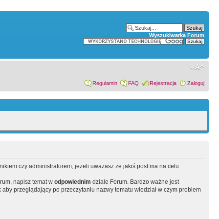
Wyszukiwarka Forum
Regulamin
FAQ
Rejestracja
Zaloguj
wnikiem czy administratorem, jeżeli uważasz że jakiś post ma na celu
orum, napisz temat w
odpowiednim
dziale Forum. Bardzo ważne jest
 aby przeglądający po przeczytaniu nazwy tematu wiedział w czym problem