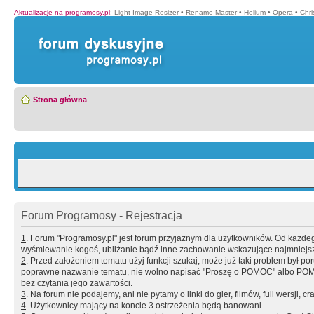
Aktualizacje na programosy.pl
:
Light Image Resizer
•
Rename Master
•
Helium
•
Opera
•
Chr
Strona główna
Forum Programosy - Rejestracja
1
. Forum "Programosy.pl" jest forum przyjaznym dla użytkowników. Od każd
wyśmiewanie kogoś, ubliżanie bądź inne zachowanie wskazujące najmniejszy 
2
. Przed założeniem tematu użyj funkcji szukaj, może już taki problem był 
poprawne nazwanie tematu, nie wolno napisać "Proszę o POMOC" albo POMOC
bez czytania jego zawartości.
3
. Na forum nie podajemy, ani nie pytamy o linki do gier, filmów, full wersji, cr
4
. Użytkownicy mający na koncie 3 ostrzeżenia będą banowani.