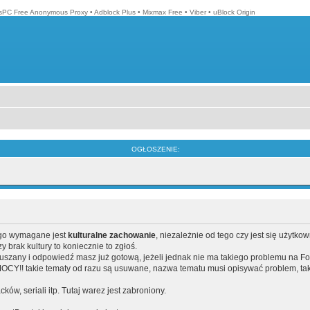
isPC Free Anonymous Proxy
•
Adblock Plus
•
Mixmax Free
•
Viber
•
uBlock Origin
OGŁOSZENIE:
ego wymagane jest
kulturalne zachowanie
, niezależnie od tego czy jest się użytko
brak kultury to koniecznie to zgłoś.
poruszany i odpowiedź masz już gotową, jeżeli jednak nie ma takiego problemu na F
Y!! takie tematy od razu są usuwane, nazwa tematu musi opisywać problem, tak
acków, seriali itp. Tutaj warez jest zabroniony.