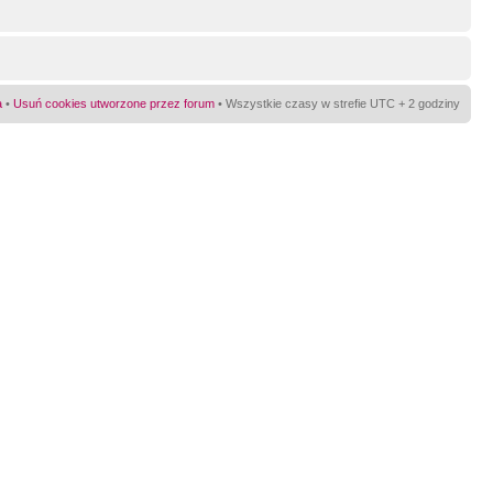
a
•
Usuń cookies utworzone przez forum
• Wszystkie czasy w strefie UTC + 2 godziny