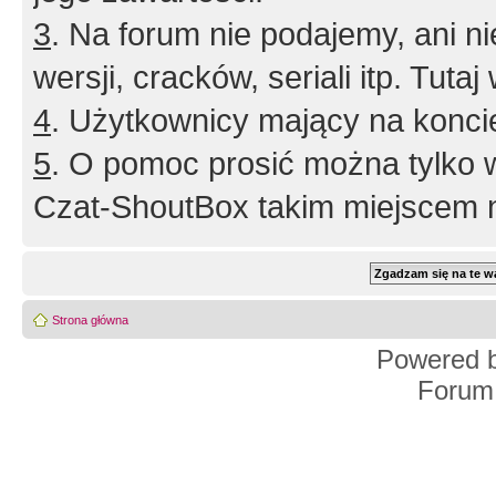
3
. Na forum nie podajemy, ani nie 
wersji, cracków, seriali itp. Tuta
4
. Użytkownicy mający na konci
5
. O pomoc prosić można tylko 
Czat-ShoutBox takim miejscem ni
Strona główna
Powered 
Forum