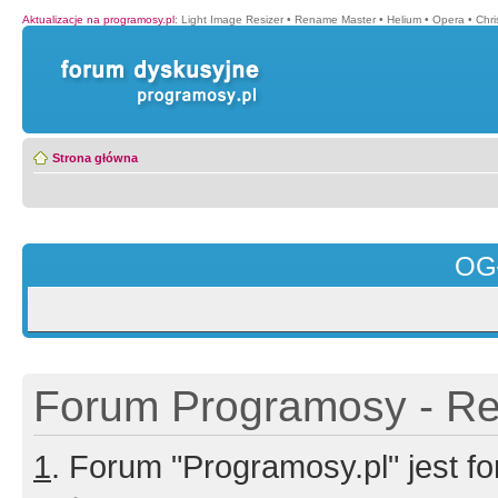
Aktualizacje na programosy.pl
:
Light Image Resizer
•
Rename Master
•
Helium
•
Opera
•
Chr
Strona główna
OG
Forum Programosy - Rej
1
. Forum "Programosy.pl" jest 