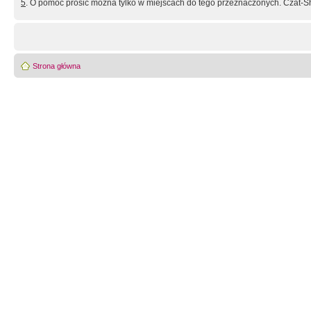
5
. O pomoc prosić można tylko w miejscach do tego przeznaczonych. Czat-Sh
Strona główna