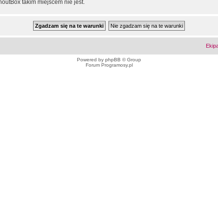
outBox takim miejscem nie jest.
Ekip
Powered by
phpBB
© Group
Forum Programosy.pl