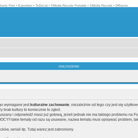
hanic Free
•
Exportizer
•
ToDoList
•
XMedia Recode Portable
•
XMedia Recode
•
Diffractor
OGŁOSZENIE:
ego wymagane jest
kulturalne zachowanie
, niezależnie od tego czy jest się użytko
brak kultury to koniecznie to zgłoś.
poruszany i odpowiedź masz już gotową, jeżeli jednak nie ma takiego problemu na F
Y!! takie tematy od razu są usuwane, nazwa tematu musi opisywać problem, tak
acków, seriali itp. Tutaj warez jest zabroniony.