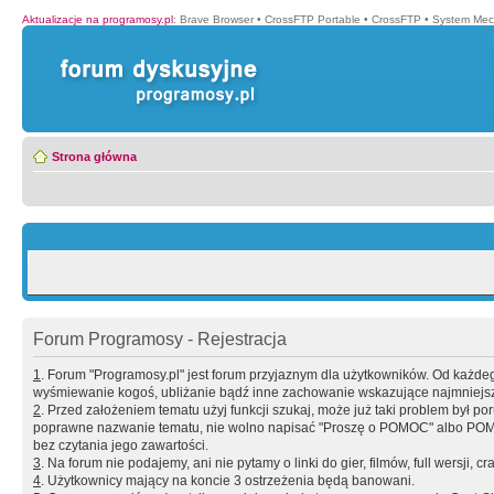
Aktualizacje na programosy.pl
:
Brave Browser
•
CrossFTP Portable
•
CrossFTP
•
System Mec
Strona główna
Forum Programosy - Rejestracja
1
. Forum "Programosy.pl" jest forum przyjaznym dla użytkowników. Od każd
wyśmiewanie kogoś, ubliżanie bądź inne zachowanie wskazujące najmniejszy 
2
. Przed założeniem tematu użyj funkcji szukaj, może już taki problem był 
poprawne nazwanie tematu, nie wolno napisać "Proszę o POMOC" albo POMOC
bez czytania jego zawartości.
3
. Na forum nie podajemy, ani nie pytamy o linki do gier, filmów, full wersji, cr
4
. Użytkownicy mający na koncie 3 ostrzeżenia będą banowani.