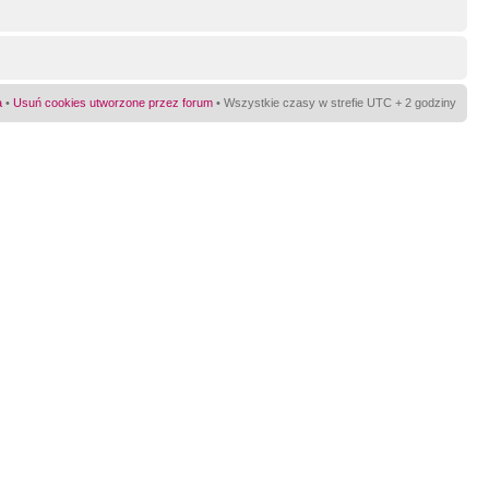
a
•
Usuń cookies utworzone przez forum
• Wszystkie czasy w strefie UTC + 2 godziny