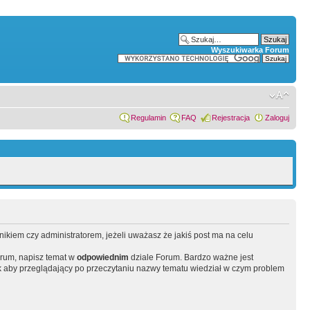
Wyszukiwarka Forum
Regulamin
FAQ
Rejestracja
Zaloguj
wnikiem czy administratorem, jeżeli uważasz że jakiś post ma na celu
orum, napisz temat w
odpowiednim
dziale Forum. Bardzo ważne jest
 aby przeglądający po przeczytaniu nazwy tematu wiedział w czym problem