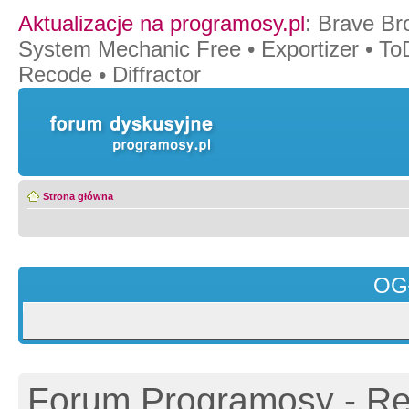
Aktualizacje na programosy.pl
:
Brave Br
System Mechanic Free
•
Exportizer
•
To
Recode
•
Diffractor
Strona główna
OG
Forum Programosy - Rej