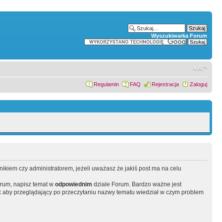
Wyszukiwarka Forum
Regulamin
FAQ
Rejestracja
Zaloguj
wnikiem czy administratorem, jeżeli uważasz że jakiś post ma na celu
orum, napisz temat w
odpowiednim
dziale Forum. Bardzo ważne jest
 aby przeglądający po przeczytaniu nazwy tematu wiedział w czym problem