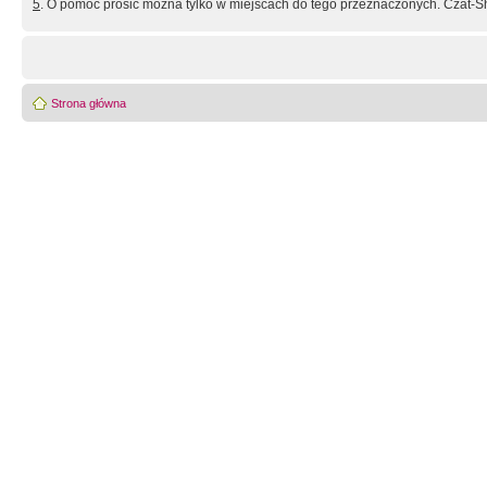
5
. O pomoc prosić można tylko w miejscach do tego przeznaczonych. Czat-Sh
Strona główna