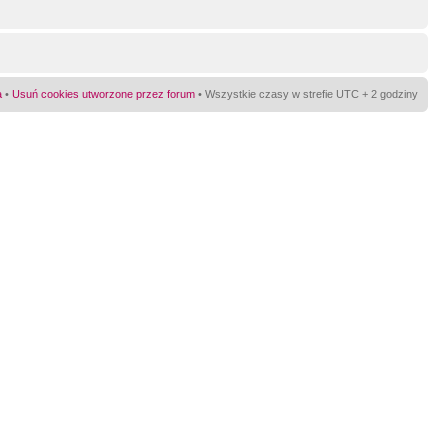
a
•
Usuń cookies utworzone przez forum
• Wszystkie czasy w strefie UTC + 2 godziny