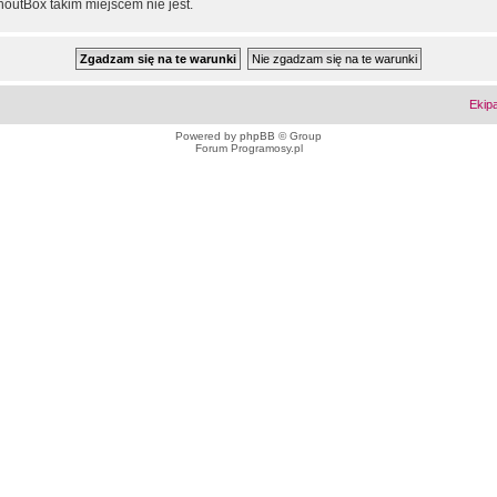
outBox takim miejscem nie jest.
Ekip
Powered by
phpBB
© Group
Forum Programosy.pl