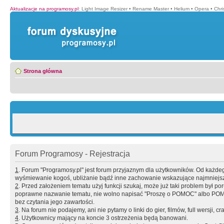
Aktualizacje na programosy.pl
:
Light Image Resizer
•
Rename Master
•
Helium
•
Opera
•
Chr
Strona główna
Forum Programosy - Rejestracja
1
. Forum "Programosy.pl" jest forum przyjaznym dla użytkowników. Od każd
wyśmiewanie kogoś, ubliżanie bądź inne zachowanie wskazujące najmniejszy 
2
. Przed założeniem tematu użyj funkcji szukaj, może już taki problem był 
poprawne nazwanie tematu, nie wolno napisać "Proszę o POMOC" albo POMOC
bez czytania jego zawartości.
3
. Na forum nie podajemy, ani nie pytamy o linki do gier, filmów, full wersji, cr
4
. Użytkownicy mający na koncie 3 ostrzeżenia będą banowani.