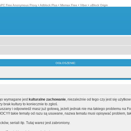
isPC Free Anonymous Proxy
•
Adblock Plus
•
Mixmax Free
•
Viber
•
uBlock Origin
OGŁOSZENIE:
ego wymagane jest
kulturalne zachowanie
, niezależnie od tego czy jest się użytko
brak kultury to koniecznie to zgłoś.
poruszany i odpowiedź masz już gotową, jeżeli jednak nie ma takiego problemu na F
Y!! takie tematy od razu są usuwane, nazwa tematu musi opisywać problem, tak
acków, seriali itp. Tutaj warez jest zabroniony.