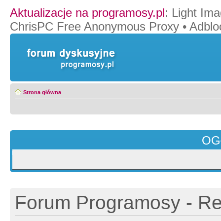
Aktualizacje na programosy.pl
:
Light Ima
ChrisPC Free Anonymous Proxy
•
Adblo
Strona główna
OG
Forum Programosy - Rej