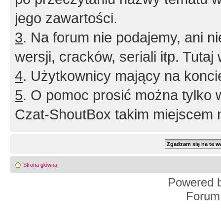
jego zawartości.
3
. Na forum nie podajemy, ani nie 
wersji, cracków, seriali itp. Tuta
4
. Użytkownicy mający na konci
5
. O pomoc prosić można tylko 
Czat-ShoutBox takim miejscem ni
Strona główna
Powered 
Forum