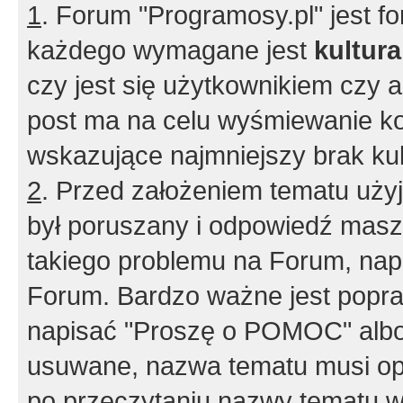
1
. Forum "Programosy.pl" jest 
każdego wymagane jest
kultur
czy jest się użytkownikiem czy a
post ma na celu wyśmiewanie ko
wskazujące najmniejszy brak kult
2
. Przed założeniem tematu użyj 
był poruszany i odpowiedź masz 
takiego problemu na Forum, nap
Forum. Bardzo ważne jest popra
napisać "Proszę o POMOC" albo
usuwane, nazwa tematu musi opi
po przeczytaniu nazwy tematu w