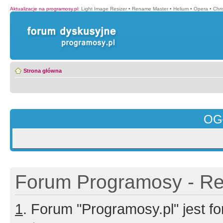
Aktualizacje na programosy.pl
:
Light Image Resizer
•
Rename Master
•
Helium
•
Opera
•
Chr
Strona główna
OG
Forum Programosy - Rej
1
. Forum "Programosy.pl" jest 