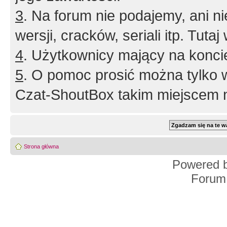
3
. Na forum nie podajemy, ani nie 
wersji, cracków, seriali itp. Tuta
4
. Użytkownicy mający na konci
5
. O pomoc prosić można tylko 
Czat-ShoutBox takim miejscem ni
Strona główna
Powered 
Forum