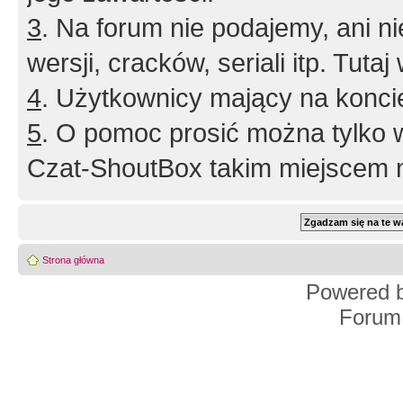
3
. Na forum nie podajemy, ani nie 
wersji, cracków, seriali itp. Tuta
4
. Użytkownicy mający na konci
5
. O pomoc prosić można tylko 
Czat-ShoutBox takim miejscem ni
Strona główna
Powered 
Forum