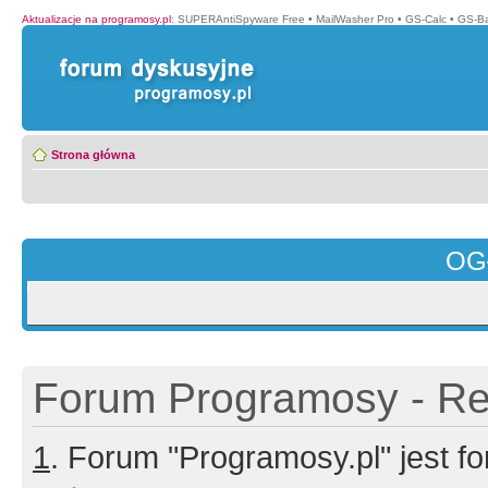
Aktualizacje na programosy.pl
:
SUPERAntiSpyware Free
•
MailWasher Pro
•
GS-Calc
•
GS-B
Strona główna
OG
Forum Programosy - Rej
1
. Forum "Programosy.pl" jest 