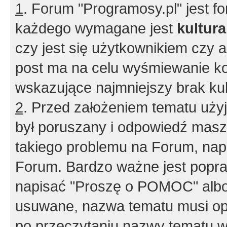
1
. Forum "Programosy.pl" jest 
każdego wymagane jest
kultur
czy jest się użytkownikiem czy a
post ma na celu wyśmiewanie ko
wskazujące najmniejszy brak kult
2
. Przed założeniem tematu użyj 
był poruszany i odpowiedź masz 
takiego problemu na Forum, nap
Forum. Bardzo ważne jest popra
napisać "Proszę o POMOC" albo
usuwane, nazwa tematu musi opi
po przeczytaniu nazwy tematu w