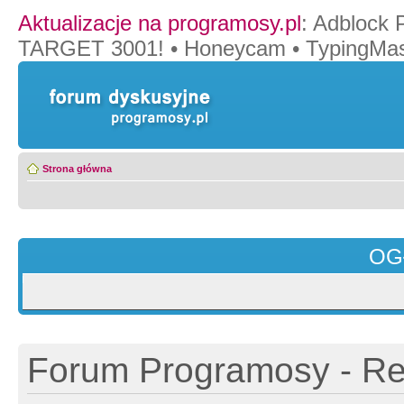
Aktualizacje na programosy.pl
:
Adblock 
TARGET 3001!
•
Honeycam
•
TypingMas
Strona główna
OG
Forum Programosy - Rej