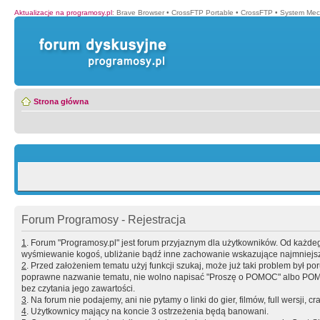
Aktualizacje na programosy.pl
:
Brave Browser
•
CrossFTP Portable
•
CrossFTP
•
System Mec
Strona główna
Forum Programosy - Rejestracja
1
. Forum "Programosy.pl" jest forum przyjaznym dla użytkowników. Od każd
wyśmiewanie kogoś, ubliżanie bądź inne zachowanie wskazujące najmniejszy 
2
. Przed założeniem tematu użyj funkcji szukaj, może już taki problem był 
poprawne nazwanie tematu, nie wolno napisać "Proszę o POMOC" albo POMOC
bez czytania jego zawartości.
3
. Na forum nie podajemy, ani nie pytamy o linki do gier, filmów, full wersji, cr
4
. Użytkownicy mający na koncie 3 ostrzeżenia będą banowani.