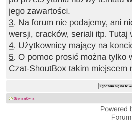
jego zawartości.
3
. Na forum nie podajemy, ani nie 
wersji, cracków, seriali itp. Tuta
4
. Użytkownicy mający na konci
5
. O pomoc prosić można tylko 
Czat-ShoutBox takim miejscem ni
Strona główna
Powered 
Forum