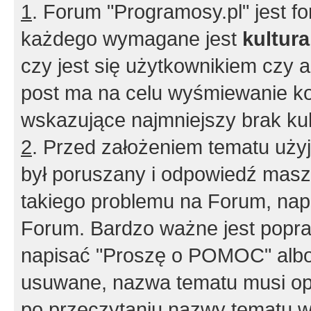
1
. Forum "Programosy.pl" jest 
każdego wymagane jest
kultur
czy jest się użytkownikiem czy a
post ma na celu wyśmiewanie ko
wskazujące najmniejszy brak kult
2
. Przed założeniem tematu użyj 
był poruszany i odpowiedź masz 
takiego problemu na Forum, nap
Forum. Bardzo ważne jest popra
napisać "Proszę o POMOC" albo
usuwane, nazwa tematu musi opi
po przeczytaniu nazwy tematu w