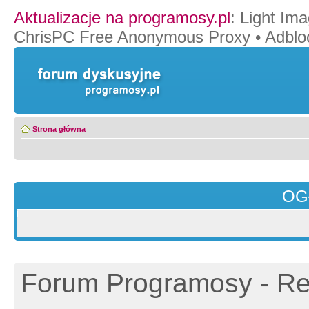
Aktualizacje na programosy.pl
:
Light Ima
ChrisPC Free Anonymous Proxy
•
Adblo
Strona główna
OG
Forum Programosy - Rej