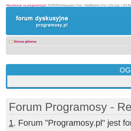
Aktualizacje na programosy.pl
:
SUPERAntiSpyware Free
•
MailWasher Pro
•
GS-Calc
•
GS-B
Strona główna
OG
Forum Programosy - Rej
1
. Forum "Programosy.pl" jest 