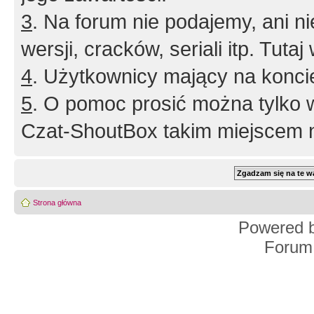
3
. Na forum nie podajemy, ani nie 
wersji, cracków, seriali itp. Tuta
4
. Użytkownicy mający na konci
5
. O pomoc prosić można tylko 
Czat-ShoutBox takim miejscem ni
Strona główna
Powered 
Forum