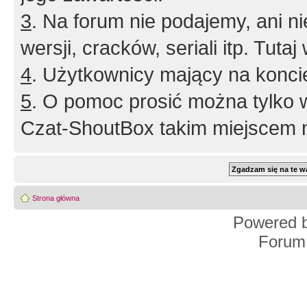
3
. Na forum nie podajemy, ani nie 
wersji, cracków, seriali itp. Tuta
4
. Użytkownicy mający na konci
5
. O pomoc prosić można tylko 
Czat-ShoutBox takim miejscem ni
Strona główna
Powered 
Forum