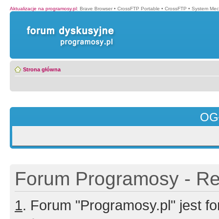
Aktualizacje na programosy.pl
:
Brave Browser
•
CrossFTP Portable
•
CrossFTP
•
System Mec
Strona główna
OG
Forum Programosy - Rej
1
. Forum "Programosy.pl" jest 