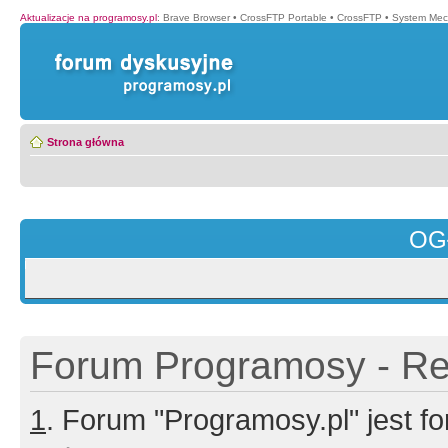
Aktualizacje na programosy.pl
:
Brave Browser
•
CrossFTP Portable
•
CrossFTP
•
System Mec
Strona główna
OG
Forum Programosy - Rej
1
. Forum "Programosy.pl" jest 