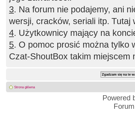
3
. Na forum nie podajemy, ani nie 
wersji, cracków, seriali itp. Tuta
4
. Użytkownicy mający na konci
5
. O pomoc prosić można tylko 
Czat-ShoutBox takim miejscem ni
Strona główna
Powered 
Forum