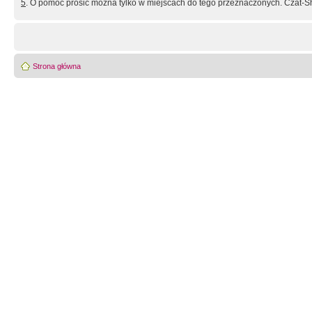
5
. O pomoc prosić można tylko w miejscach do tego przeznaczonych. Czat-Sh
Strona główna