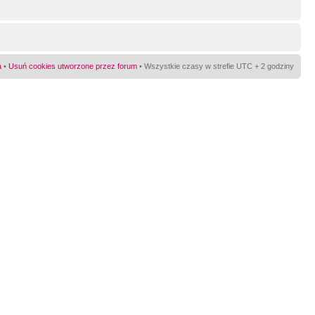
a
•
Usuń cookies utworzone przez forum
• Wszystkie czasy w strefie UTC + 2 godziny