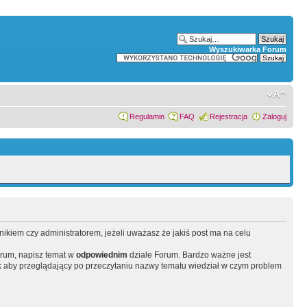
Wyszukiwarka Forum
Regulamin
FAQ
Rejestracja
Zaloguj
wnikiem czy administratorem, jeżeli uważasz że jakiś post ma na celu
orum, napisz temat w
odpowiednim
dziale Forum. Bardzo ważne jest
 aby przeglądający po przeczytaniu nazwy tematu wiedział w czym problem