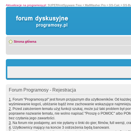
Aktualizacje na programosy.pl
:
SUPERAntiSpyware Free
•
MailWasher Pro
•
GS-Calc
•
GS-B
Strona główna
Forum Programosy - Rejestracja
1
. Forum "Programosy.pl" jest forum przyjaznym dla użytkowników. Od każd
wyśmiewanie kogoś, ubliżanie bądź inne zachowanie wskazujące najmniejszy 
2
. Przed założeniem tematu użyj funkcji szukaj, może już taki problem był 
poprawne nazwanie tematu, nie wolno napisać "Proszę o POMOC" albo POMOC
bez czytania jego zawartości.
3
. Na forum nie podajemy, ani nie pytamy o linki do gier, filmów, full wersji, cr
4
. Użytkownicy mający na koncie 3 ostrzeżenia będą banowani.