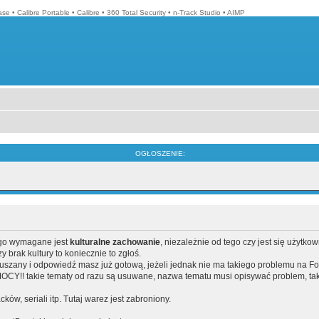
ase
•
Calibre Portable
•
Calibre
•
360 Total Security
•
n-Track Studio
•
AIMP
OGŁOSZENIE:
ego wymagane jest
kulturalne zachowanie
, niezależnie od tego czy jest się użytko
brak kultury to koniecznie to zgłoś.
poruszany i odpowiedź masz już gotową, jeżeli jednak nie ma takiego problemu na F
Y!! takie tematy od razu są usuwane, nazwa tematu musi opisywać problem, tak
acków, seriali itp. Tutaj warez jest zabroniony.