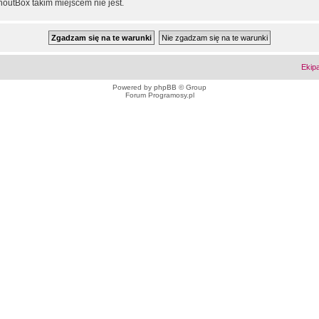
outBox takim miejscem nie jest.
Ekip
Powered by
phpBB
© Group
Forum Programosy.pl