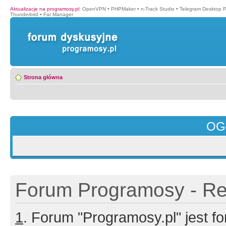
Aktualizacje na programosy.pl
:
OpenVPN
•
PHPMaker
•
n-Track Studio
•
Telegram Desktop P
Thunderbird
•
Far Manager
Strona główna
OG
Forum Programosy - Rej
1
. Forum "Programosy.pl" jest 