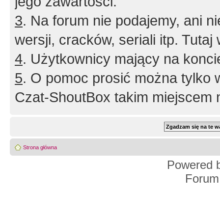
jego zawartości.
3
. Na forum nie podajemy, ani nie 
wersji, cracków, seriali itp. Tuta
4
. Użytkownicy mający na konci
5
. O pomoc prosić można tylko 
Czat-ShoutBox takim miejscem ni
Strona główna
Powered 
Forum