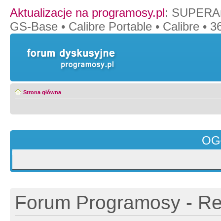
Aktualizacje na programosy.pl
:
SUPERAn
GS-Base
•
Calibre Portable
•
Calibre
•
36
Strona główna
OG
Forum Programosy - Rej