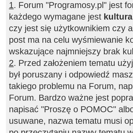
1
. Forum "Programosy.pl" jest 
każdego wymagane jest
kultur
czy jest się użytkownikiem czy a
post ma na celu wyśmiewanie ko
wskazujące najmniejszy brak kult
2
. Przed założeniem tematu użyj 
był poruszany i odpowiedź masz 
takiego problemu na Forum, nap
Forum. Bardzo ważne jest popra
napisać "Proszę o POMOC" albo
usuwane, nazwa tematu musi opi
po przeczytaniu nazwy tematu w