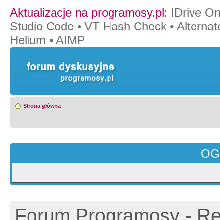
Aktualizacje na programosy.pl
:
IDrive O
Studio Code
•
VT Hash Check
•
Alternat
Helium
•
AIMP
Strona główna
OG
Forum Programosy - Rej