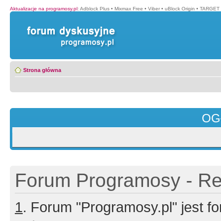
Aktualizacje na programosy.pl
:
Adblock Plus
•
Mixmax Free
•
Viber
•
uBlock Origin
•
TARGET 
Strona główna
OG
Forum Programosy - Rej
1
. Forum "Programosy.pl" jest 