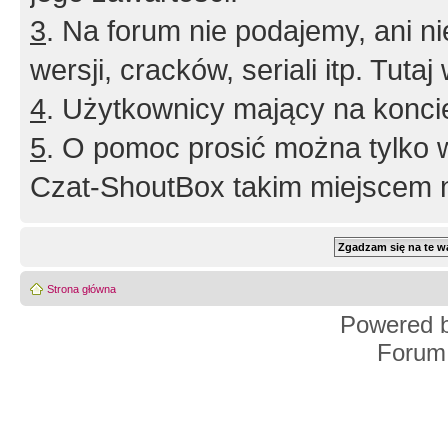
3
. Na forum nie podajemy, ani nie 
wersji, cracków, seriali itp. Tuta
4
. Użytkownicy mający na konci
5
. O pomoc prosić można tylko 
Czat-ShoutBox takim miejscem ni
Strona główna
Powered 
Forum