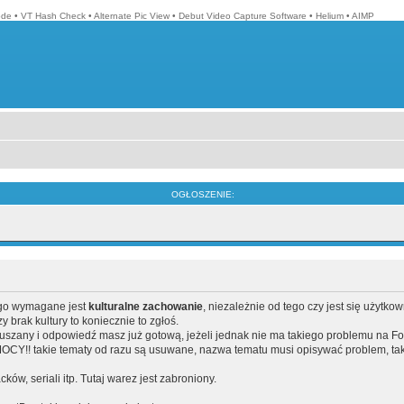
ode
•
VT Hash Check
•
Alternate Pic View
•
Debut Video Capture Software
•
Helium
•
AIMP
OGŁOSZENIE:
ego wymagane jest
kulturalne zachowanie
, niezależnie od tego czy jest się użytko
brak kultury to koniecznie to zgłoś.
poruszany i odpowiedź masz już gotową, jeżeli jednak nie ma takiego problemu na F
Y!! takie tematy od razu są usuwane, nazwa tematu musi opisywać problem, tak
acków, seriali itp. Tutaj warez jest zabroniony.