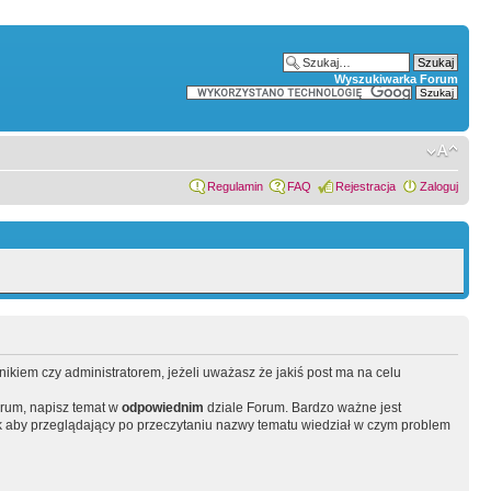
Wyszukiwarka Forum
Regulamin
FAQ
Rejestracja
Zaloguj
wnikiem czy administratorem, jeżeli uważasz że jakiś post ma na celu
orum, napisz temat w
odpowiednim
dziale Forum. Bardzo ważne jest
 aby przeglądający po przeczytaniu nazwy tematu wiedział w czym problem