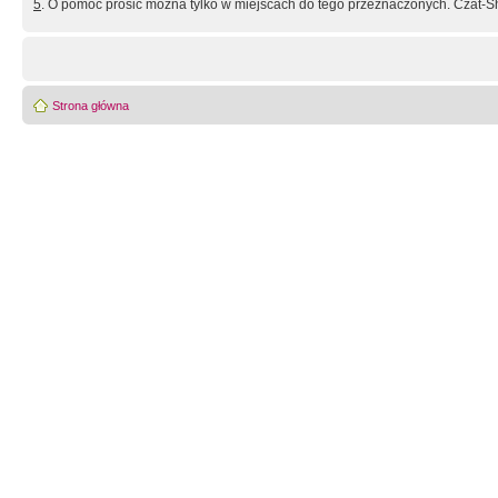
5
. O pomoc prosić można tylko w miejscach do tego przeznaczonych. Czat-Sh
Strona główna