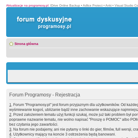
Aktualizacje na programosy.pl
:
IDrive Online Backup
•
Adlice Protect
•
Anki
•
Visual Studio C
Strona główna
Forum Programosy - Rejestracja
1
. Forum "Programosy.pl" jest forum przyjaznym dla użytkowników. Od każd
wyśmiewanie kogoś, ubliżanie bądź inne zachowanie wskazujące najmniejszy 
2
. Przed założeniem tematu użyj funkcji szukaj, może już taki problem był 
poprawne nazwanie tematu, nie wolno napisać "Proszę o POMOC" albo POMOC
bez czytania jego zawartości.
3
. Na forum nie podajemy, ani nie pytamy o linki do gier, filmów, full wersji, cr
4
. Użytkownicy mający na koncie 3 ostrzeżenia będą banowani.