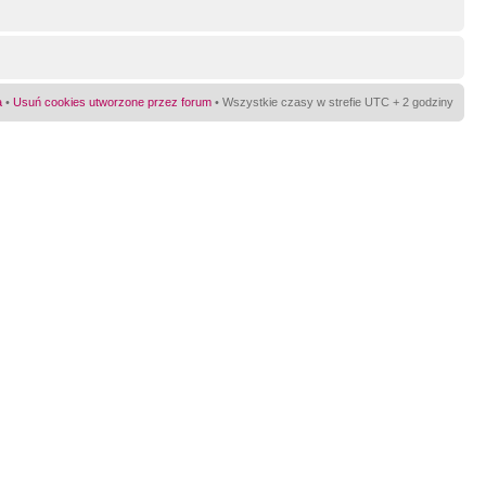
a
•
Usuń cookies utworzone przez forum
• Wszystkie czasy w strefie UTC + 2 godziny