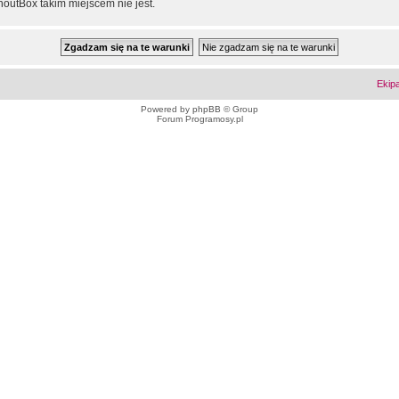
outBox takim miejscem nie jest.
Ekip
Powered by
phpBB
© Group
Forum Programosy.pl