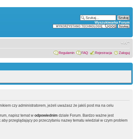
Wyszukiwarka Forum
Regulamin
FAQ
Rejestracja
Zaloguj
wnikiem czy administratorem, jeżeli uważasz że jakiś post ma na celu
orum, napisz temat w
odpowiednim
dziale Forum. Bardzo ważne jest
 aby przeglądający po przeczytaniu nazwy tematu wiedział w czym problem