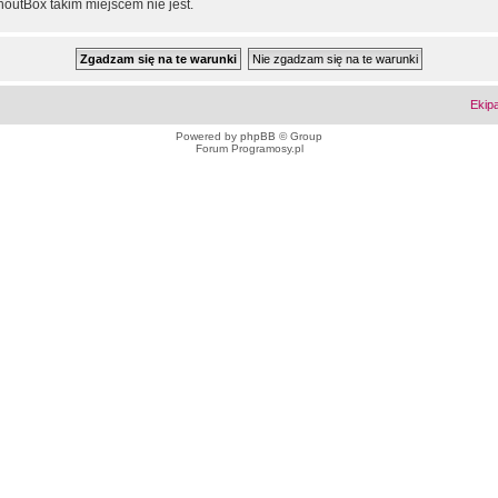
outBox takim miejscem nie jest.
Ekip
Powered by
phpBB
© Group
Forum Programosy.pl