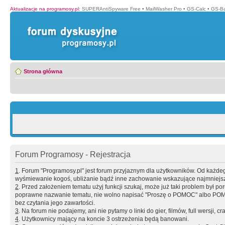
Aktualizacje na programosy.pl
:
SUPERAntiSpyware Free
•
MailWasher Pro
•
GS-Calc
•
GS-B
Strona główna
Forum Programosy - Rejestracja
1
. Forum "Programosy.pl" jest forum przyjaznym dla użytkowników. Od każd
wyśmiewanie kogoś, ubliżanie bądź inne zachowanie wskazujące najmniejszy 
2
. Przed założeniem tematu użyj funkcji szukaj, może już taki problem był 
poprawne nazwanie tematu, nie wolno napisać "Proszę o POMOC" albo POMOC
bez czytania jego zawartości.
3
. Na forum nie podajemy, ani nie pytamy o linki do gier, filmów, full wersji, cr
4
. Użytkownicy mający na koncie 3 ostrzeżenia będą banowani.