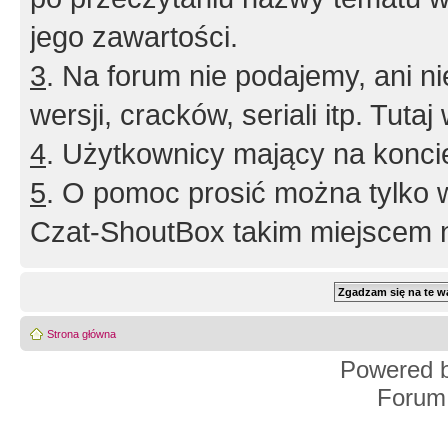
jego zawartości.
3
. Na forum nie podajemy, ani nie 
wersji, cracków, seriali itp. Tuta
4
. Użytkownicy mający na konci
5
. O pomoc prosić można tylko 
Czat-ShoutBox takim miejscem ni
Strona główna
Powered 
Forum