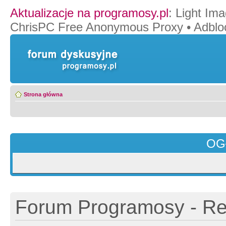
Aktualizacje na programosy.pl
:
Light Ima
ChrisPC Free Anonymous Proxy
•
Adblo
Strona główna
OG
Forum Programosy - Rej