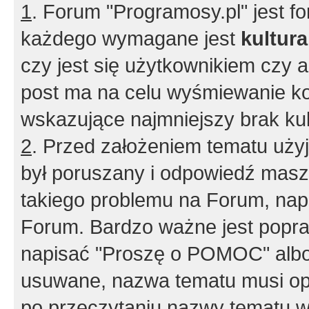
1
. Forum "Programosy.pl" jest 
każdego wymagane jest
kultur
czy jest się użytkownikiem czy a
post ma na celu wyśmiewanie ko
wskazujące najmniejszy brak kult
2
. Przed założeniem tematu użyj 
był poruszany i odpowiedź masz 
takiego problemu na Forum, nap
Forum. Bardzo ważne jest popra
napisać "Proszę o POMOC" albo
usuwane, nazwa tematu musi opi
po przeczytaniu nazwy tematu w