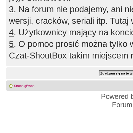
3
. Na forum nie podajemy, ani nie 
wersji, cracków, seriali itp. Tuta
4
. Użytkownicy mający na konci
5
. O pomoc prosić można tylko 
Czat-ShoutBox takim miejscem ni
Strona główna
Powered 
Forum