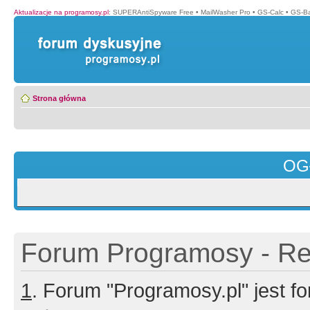
Aktualizacje na programosy.pl
:
SUPERAntiSpyware Free
•
MailWasher Pro
•
GS-Calc
•
GS-B
Strona główna
OG
Forum Programosy - Rej
1
. Forum "Programosy.pl" jest 