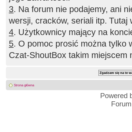
3
. Na forum nie podajemy, ani nie 
wersji, cracków, seriali itp. Tuta
4
. Użytkownicy mający na konci
5
. O pomoc prosić można tylko 
Czat-ShoutBox takim miejscem ni
Strona główna
Powered 
Forum