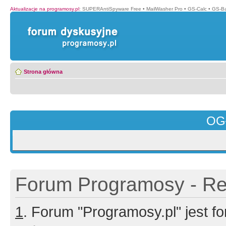
Aktualizacje na programosy.pl
:
SUPERAntiSpyware Free
•
MailWasher Pro
•
GS-Calc
•
GS-B
Strona główna
OG
Forum Programosy - Rej
1
. Forum "Programosy.pl" jest 