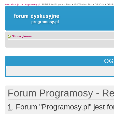
Aktualizacje na programosy.pl
:
SUPERAntiSpyware Free
•
MailWasher Pro
•
GS-Calc
•
GS-B
Strona główna
OG
Forum Programosy - Rej
1
. Forum "Programosy.pl" jest 