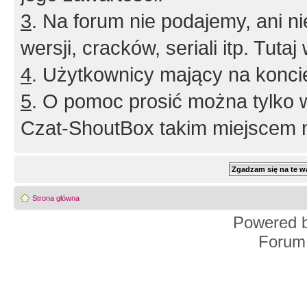
3
. Na forum nie podajemy, ani nie 
wersji, cracków, seriali itp. Tuta
4
. Użytkownicy mający na konci
5
. O pomoc prosić można tylko 
Czat-ShoutBox takim miejscem ni
Strona główna
Powered 
Forum