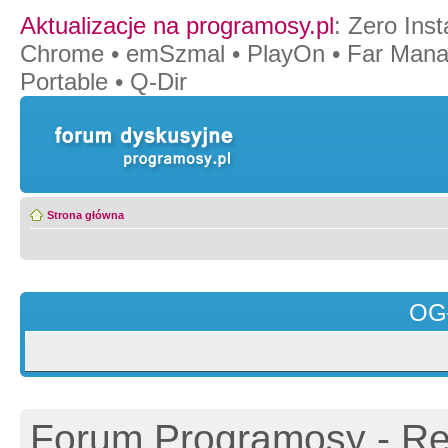
Aktualizacje na programosy.pl
:
Zero Insta
Chrome
•
emSzmal
•
PlayOn
•
Far Mana
Portable
•
Q-Dir
Strona główna
OG
Forum Programosy - Rej