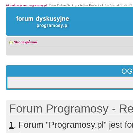
Aktualizacje na programosy.pl
:
IDrive Online Backup
•
Adlice Protect
•
Anki
•
Visual Studio C
Strona główna
OG
Forum Programosy - Rej
1
. Forum "Programosy.pl" jest 