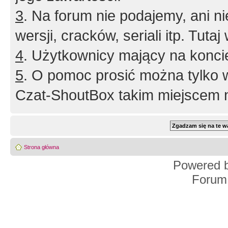
3
. Na forum nie podajemy, ani nie 
wersji, cracków, seriali itp. Tuta
4
. Użytkownicy mający na konci
5
. O pomoc prosić można tylko 
Czat-ShoutBox takim miejscem ni
Strona główna
Powered 
Forum