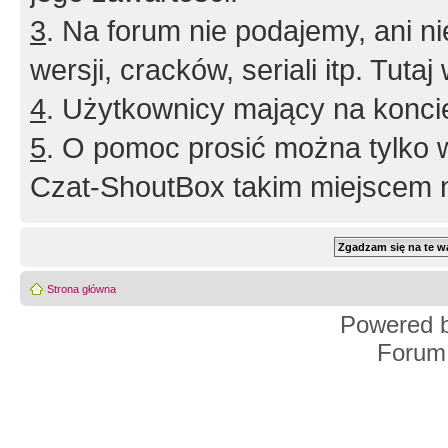
3
. Na forum nie podajemy, ani nie 
wersji, cracków, seriali itp. Tuta
4
. Użytkownicy mający na konci
5
. O pomoc prosić można tylko 
Czat-ShoutBox takim miejscem ni
Strona główna
Powered 
Forum