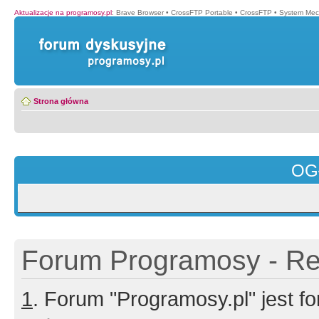
Aktualizacje na programosy.pl
:
Brave Browser
•
CrossFTP Portable
•
CrossFTP
•
System Mec
Strona główna
OG
Forum Programosy - Rej
1
. Forum "Programosy.pl" jest 