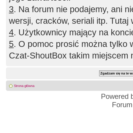
3
. Na forum nie podajemy, ani nie 
wersji, cracków, seriali itp. Tuta
4
. Użytkownicy mający na konci
5
. O pomoc prosić można tylko 
Czat-ShoutBox takim miejscem ni
Strona główna
Powered 
Forum