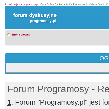
Aktualizacje na programosy.pl
:
IDrive Online Backup
•
Adlice Protect
•
Anki
•
Visual Studio C
Strona główna
OG
Forum Programosy - Rej
1
. Forum "Programosy.pl" jest 