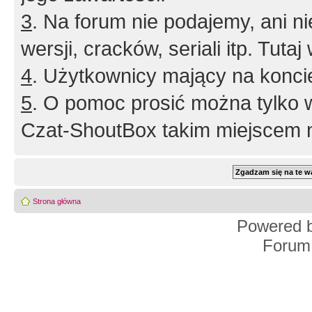
3
. Na forum nie podajemy, ani nie 
wersji, cracków, seriali itp. Tuta
4
. Użytkownicy mający na konci
5
. O pomoc prosić można tylko 
Czat-ShoutBox takim miejscem ni
Strona główna
Powered 
Forum