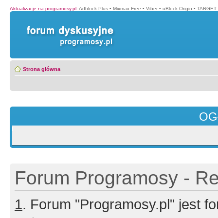
Aktualizacje na programosy.pl
:
Adblock Plus
•
Mixmax Free
•
Viber
•
uBlock Origin
•
TARGET 
Strona główna
OG
Forum Programosy - Rej
1
. Forum "Programosy.pl" jest 