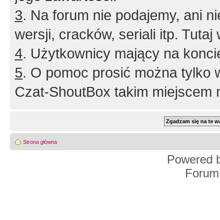
3
. Na forum nie podajemy, ani nie 
wersji, cracków, seriali itp. Tuta
4
. Użytkownicy mający na konci
5
. O pomoc prosić można tylko 
Czat-ShoutBox takim miejscem ni
Strona główna
Powered 
Forum