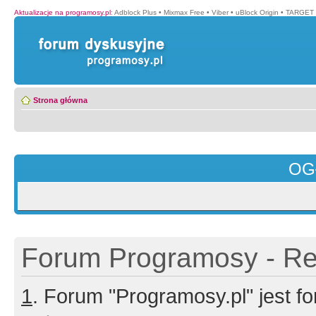
Aktualizacje na programosy.pl
:
Adblock Plus
•
Mixmax Free
•
Viber
•
uBlock Origin
•
TARGET 
Strona główna
OG
Forum Programosy - Rej
1
. Forum "Programosy.pl" jest 