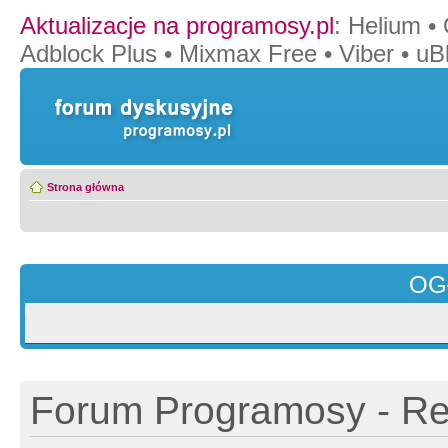
Aktualizacje na programosy.pl
:
Helium
•
Adblock Plus
•
Mixmax Free
•
Viber
•
uB
Strona główna
OG
Forum Programosy - Rej