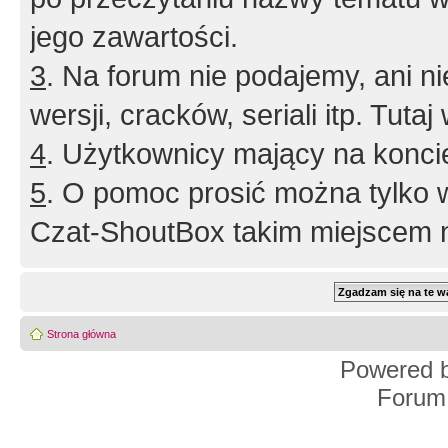
jego zawartości.
3
. Na forum nie podajemy, ani nie 
wersji, cracków, seriali itp. Tuta
4
. Użytkownicy mający na konci
5
. O pomoc prosić można tylko 
Czat-ShoutBox takim miejscem ni
Strona główna
Powered 
Forum