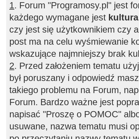
1
. Forum "Programosy.pl" jest 
każdego wymagane jest
kultur
czy jest się użytkownikiem czy a
post ma na celu wyśmiewanie ko
wskazujące najmniejszy brak kult
2
. Przed założeniem tematu użyj 
był poruszany i odpowiedź masz 
takiego problemu na Forum, nap
Forum. Bardzo ważne jest popra
napisać "Proszę o POMOC" albo
usuwane, nazwa tematu musi opi
po przeczytaniu nazwy tematu w