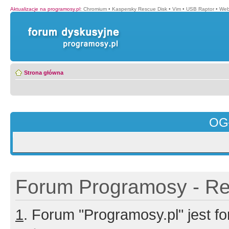
Aktualizacje na programosy.pl
:
Chromium
•
Kaspersky Rescue Disk
•
Vim
•
USB Raptor
•
Web
Strona główna
OG
Forum Programosy - Rej
1
. Forum "Programosy.pl" jest 