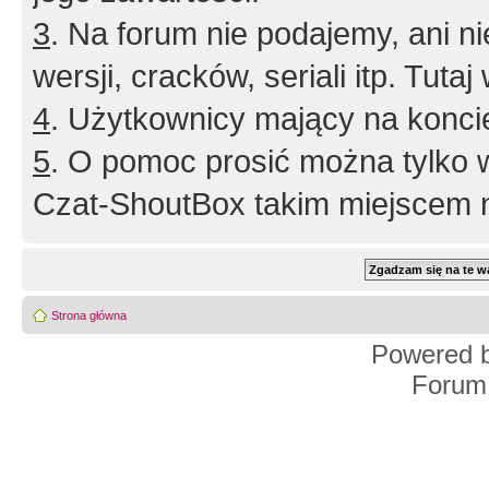
3
. Na forum nie podajemy, ani nie 
wersji, cracków, seriali itp. Tuta
4
. Użytkownicy mający na konci
5
. O pomoc prosić można tylko 
Czat-ShoutBox takim miejscem ni
Strona główna
Powered 
Forum